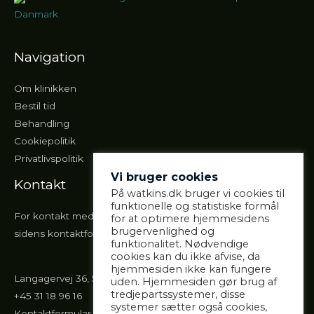
Danmark.
Navigation
Om klinikken
Bestil tid
Behandling
Cookiepolitik
Privatlivspolitik
Vi bruger cookies
Kontakt
På watkins.dk bruger vi cookies til
funktionelle og statistiske formål
For kontakt med klinikken, anbefales det, at du bruger
for at optimere hjemmesidens
brugervenlighed og
sidens kontaktformular eller ringer til mig.
funktionalitet. Nødvendige
cookies kan du ikke afvise, da
hjemmesiden ikke kan fungere
Langagervej 36, 5220 Odense SØ
uden. Hjemmesiden gør brug af
tredjepartssystemer, disse
+45 31 18 96 16
systemer sætter også cookies,
Kontaktformular