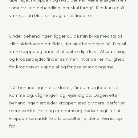
ubehaget i kroppen og hvad der kan være årsagen hertil
samt hvilken behandling, der skal foregå. Det kan også
være, at du blot har brug for at finde ro.
Under behandlingen ligger du på min briks med tøj på
eller afdækkede områder, der skal behandles på. Der vil
være tæppe og pude til at støtte dig i lejet. Afspænding
og kropsarbejdet finder sammen, hvor der er mulighed
for kroppen at slappe af og forløse spændingerne.
Når behandlingen er afsluttet, får du mulighed for at
komme dig, vågne igen og rejse dig op. Dagen efter
behandlingen arbejder kroppen stadig videre, derfor er
mere væske, hvile og egenomsorg nødvendigt, for at
kroppen kan udskille affaldsstofferne, der er løsnet op
for.