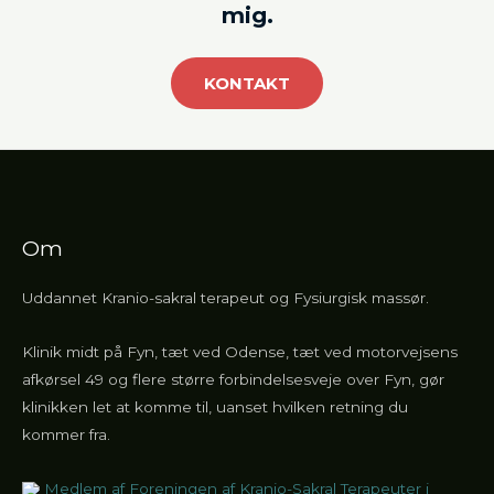
mig.
KONTAKT
Om
Uddannet Kranio-sakral terapeut og Fysiurgisk massør.
Klinik midt på Fyn, tæt ved Odense, tæt ved motorvejsens
afkørsel 49 og flere større forbindelsesveje over Fyn, gør
klinikken let at komme til, uanset hvilken retning du
kommer fra.
Medlem af Foreningen af Kranio-Sakral Terapeuter i