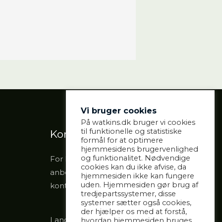
Vi bruger cookies
På watkins.dk bruger vi cookies
til funktionelle og statistiske
Kontakt
formål for at optimere
hjemmesidens brugervenlighed
og funktionalitet. Nødvendige
For kontakt med klinikken,
cookies kan du ikke afvise, da
anbefales det, at du bruger sidens
hjemmesiden ikke kan fungere
uden. Hjemmesiden gør brug af
kontaktformular eller ringer til mig.
tredjepartssystemer, disse
systemer sætter også cookies,
der hjælper os med at forstå,
Langagervej 36, 5220 Odense SØ
hvordan hjemmesiden bruges.