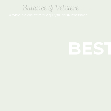
Gå
til
Kranio-Sakral terapi og Fysiurgisk massage
indholdet
BEST