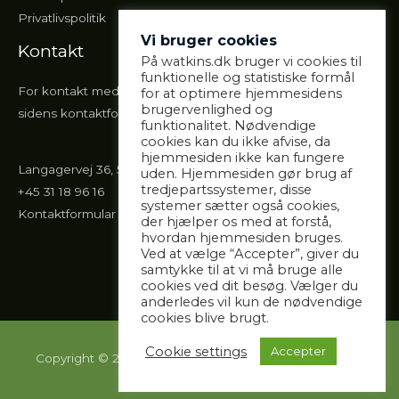
Privatlivspolitik
Vi bruger cookies
Kontakt
På watkins.dk bruger vi cookies til
funktionelle og statistiske formål
For kontakt med klinikken, anbefales det, at du bruger
for at optimere hjemmesidens
brugervenlighed og
sidens kontaktformular eller ringer til mig.
funktionalitet. Nødvendige
cookies kan du ikke afvise, da
hjemmesiden ikke kan fungere
Langagervej 36, 5220 Odense SØ
uden. Hjemmesiden gør brug af
tredjepartssystemer, disse
+45 31 18 96 16
systemer sætter også cookies,
Kontaktformular
der hjælper os med at forstå,
hvordan hjemmesiden bruges.
Ved at vælge “Accepter”, giver du
samtykke til at vi må bruge alle
cookies ved dit besøg. Vælger du
anderledes vil kun de nødvendige
cookies blive brugt.
Cookie settings
Accepter
Copyright © 2026 Balance og Velvære, CVR 42939722