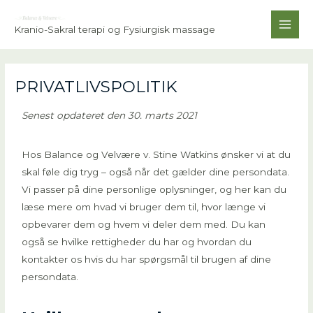
Gå
MAI
til
Kranio-Sakral terapi og Fysiurgisk massage
MEN
indholdet
PRIVATLIVSPOLITIK
Senest opdateret den 30. marts 2021
Hos Balance og Velvære v. Stine Watkins ønsker vi at du
skal føle dig tryg – også når det gælder dine persondata.
Vi passer på dine personlige oplysninger, og her kan du
læse mere om hvad vi bruger dem til, hvor længe vi
opbevarer dem og hvem vi deler dem med. Du kan
også se hvilke rettigheder du har og hvordan du
kontakter os hvis du har spørgsmål til brugen af dine
persondata.